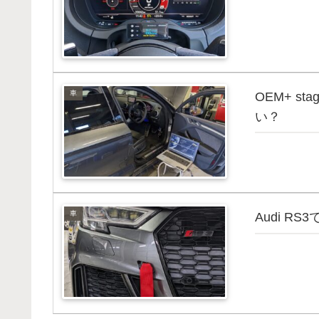
車
OEM+ s
い？
車
Audi 