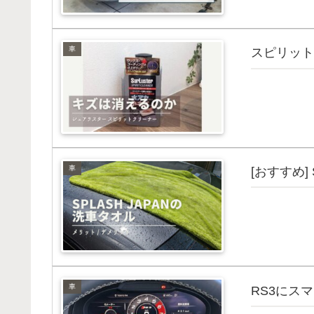
車
スピリット
車
[おすすめ] 
車
RS3にス