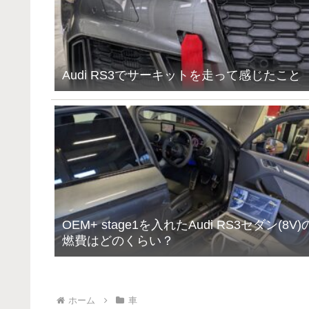
Audi RS3でサーキットを走って感じたこと
OEM+ stage1を入れたAudi RS3セダン(8V)
燃費はどのくらい？
ホーム
車