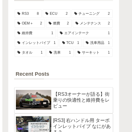
RS3
8
ECU
2
チューニング
2
OEM＋
2
燃費
2
メンテナンス
2
維持費
1
エアインテーク
1
インレットパイプ
1
TCU
1
洗車用品
1
タオル
1
洗車
1
サーキット
1
Recent Posts
【RS3オーナーが語る】街
乗りの快適性と維持費をレ
ビュー
[RS3] 右ハンドル用 ターボ
インレットパイプ なにがあ