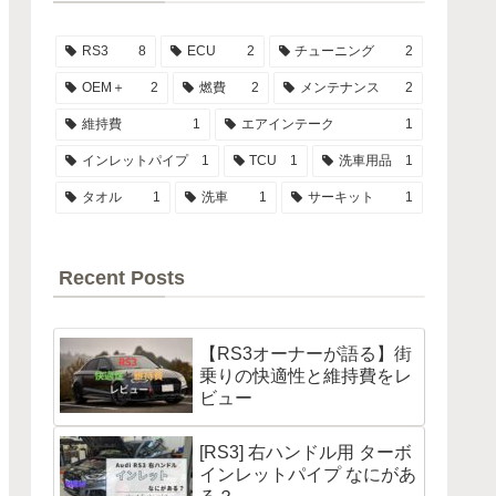
RS3
8
ECU
2
チューニング
2
OEM＋
2
燃費
2
メンテナンス
2
維持費
1
エアインテーク
1
インレットパイプ
1
TCU
1
洗車用品
1
タオル
1
洗車
1
サーキット
1
Recent Posts
【RS3オーナーが語る】街
乗りの快適性と維持費をレ
ビュー
[RS3] 右ハンドル用 ターボ
インレットパイプ なにがあ